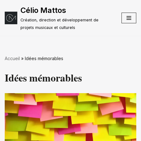
Célio Mattos
Aller
Création, direction et développement de
au
projets musicaux et culturels
contenu
Accueil
»
Idées mémorables
Idées mémorables