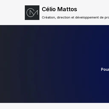
Célio Mattos
Aller
Création, direction et développement de pro
au
contenu
Pou