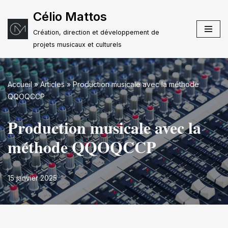
Célio Mattos
Aller
Création, direction et développement de
au
projets musicaux et culturels
contenu
Accueil
»
Articles
»
Production musicale avec la méthode
QQOQCCP
Production musicale avec la
méthode QQOQCCP
15 janvier 2025